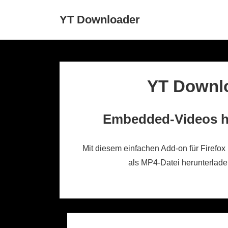
↓
Main
YT Downloader
Zum
Navigation
Inhalt
YT Downl
Embedded-Videos h
Mit diesem einfachen Add-on für Firef
als MP4-Datei herunterlade